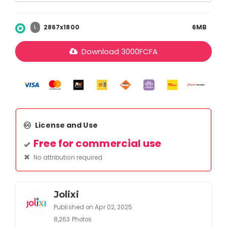
2867x1800
6MB
L
Download
3000
FCFA
License and Use
Free for commercial use
No attribution required
Jolixi
Published on Apr 02, 2025
8,263 Photos