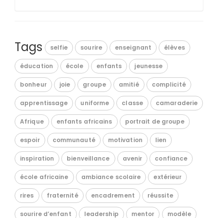
Tags
selfie
sourire
enseignant
élèves
éducation
école
enfants
jeunesse
bonheur
joie
groupe
amitié
complicité
apprentissage
uniforme
classe
camaraderie
Afrique
enfants africains
portrait de groupe
espoir
communauté
motivation
lien
inspiration
bienveillance
avenir
confiance
école africaine
ambiance scolaire
extérieur
rires
fraternité
encadrement
réussite
sourire d’enfant
leadership
mentor
modèle