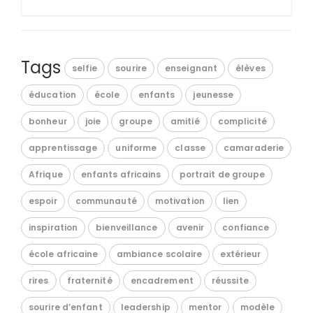
Tags
selfie
sourire
enseignant
élèves
éducation
école
enfants
jeunesse
bonheur
joie
groupe
amitié
complicité
apprentissage
uniforme
classe
camaraderie
Afrique
enfants africains
portrait de groupe
espoir
communauté
motivation
lien
inspiration
bienveillance
avenir
confiance
école africaine
ambiance scolaire
extérieur
rires
fraternité
encadrement
réussite
sourire d’enfant
leadership
mentor
modèle