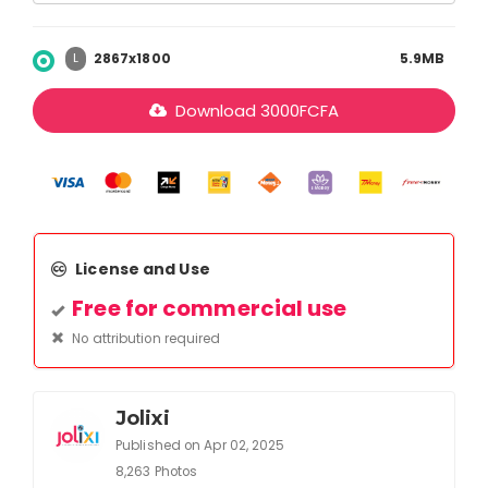
2867x1800
5.9MB
L
Download
3000
FCFA
License and Use
Free for commercial use
No attribution required
Jolixi
Published on Apr 02, 2025
8,263 Photos