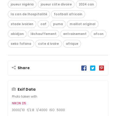
joueur nigéria
joueur côte divoire
2024 can
la can de lhospitalité
football africain
stade ivoirien
caf
puma
maillot original
abidjan
léchauffement
entrainement
afcon
seko fofana
cote d ivoire
afrique
Share
Exif Data
Photo taken with
NIKON D5
3000/10 f/2.8 1/4000 ISO 5000