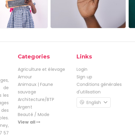
Categories
Links
Agriculture et élevage
Login
Amour
Sign up
ages,
Animaux | Faune
Conditions générales
s de
sauvage
d'utilisation
s les
Architecture/BTP
English
ages
Argent
 des
Beauté / Mode
les.
View all
ney,
7 57