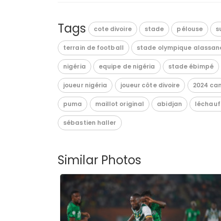
Tags
cote divoire
stade
pélouse
s
terrain de football
stade olympique alassan
nigéria
equipe de nigéria
stade ébimpé
joueur nigéria
joueur côte divoire
2024 ca
puma
maillot original
abidjan
léchau
sébastien haller
Similar Photos