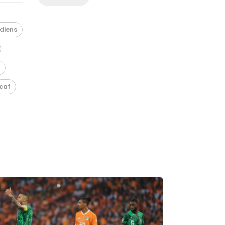
diens
caf