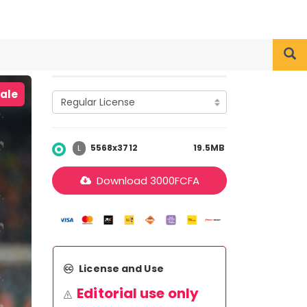
iale
5568x3712
19.5MB
L
Download
3000
FCFA
License and Use
Editorial use only