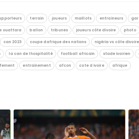
upporteurs
terrain
joueurs
maillots
entraineurs
gar
e ouattara
ballon
tribunes
joueurs côte divoire
photo
can 2023
coupe dafrique des nations
nigéria vs côte divoire
n
la can de lhospitalité
football africain
stade ivoirien
ffement
entrainement
afcon
cote d ivoire
afrique