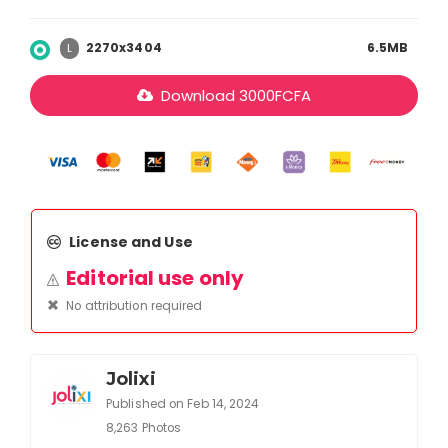
2270x3404
6.5MB
L
Download
3000
FCFA
License and Use
Editorial use only
No attribution required
Jolixi
Published on Feb 14, 2024
8,263 Photos