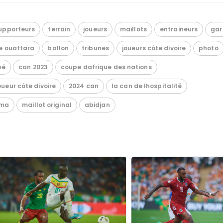
upporteurs
terrain
joueurs
maillots
entraineurs
gar
e ouattara
ballon
tribunes
joueurs côte divoire
photo
pé
can 2023
coupe dafrique des nations
oueur côte divoire
2024 can
la can de lhospitalité
ma
maillot original
abidjan