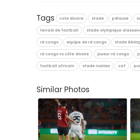
Tags
cote divoire
stade
pélouse
s
terrain de football
stade olympique alassan
rd congo
equipe de rd congo
stade ébim
rd congo vs côte divoire
joueur rd congo
j
football africain
stade ivoirien
caf
pu
Similar Photos