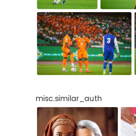
misc.similar_auth