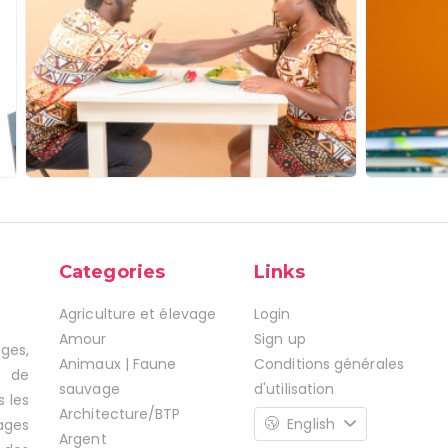
Categories
Links
Agriculture et élevage
Login
Amour
Sign up
ages,
Animaux | Faune
Conditions générales
s de
sauvage
d'utilisation
s les
Architecture/BTP
English
ages
Argent