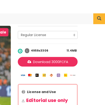
iale
4959x3306
11.4MB
L
Download
3000
FCFA
License and Use
Editorial use only