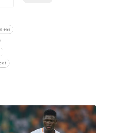
diens
caf