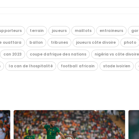
upporteurs
terrain
joueurs
maillots
entraineurs
gar
e ouattara
ballon
tribunes
joueurs côte divoire
photo
can 2023
coupe dafrique des nations
nigéria vs côte divoire
n
la can de lhospitalité
football africain
stade ivoirien