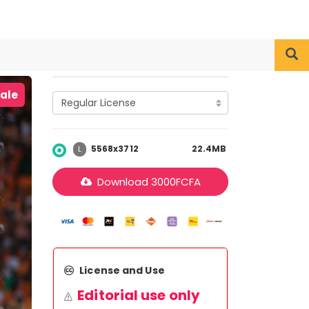
iale
5568x3712
22.4MB
L
Download
3000
FCFA
License and Use
Editorial use only