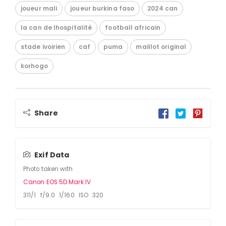
joueur mali
joueur burkina faso
2024 can
la can de lhospitalité
football africain
stade ivoirien
caf
puma
maillot original
korhogo
Share
Exif Data
Photo taken with
Canon EOS 5D Mark IV
311/1 f/9.0 1/160 ISO 320