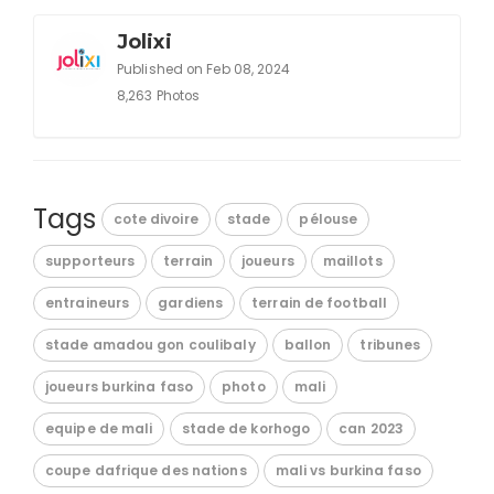
Jolixi
Published on Feb 08, 2024
8,263 Photos
Tags
cote divoire
stade
pélouse
supporteurs
terrain
joueurs
maillots
entraineurs
gardiens
terrain de football
stade amadou gon coulibaly
ballon
tribunes
joueurs burkina faso
photo
mali
equipe de mali
stade de korhogo
can 2023
coupe dafrique des nations
mali vs burkina faso