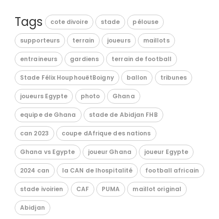
Tags
cote divoire
stade
pélouse
supporteurs
terrain
joueurs
maillots
entraineurs
gardiens
terrain de football
Stade Félix HouphouëtBoigny
ballon
tribunes
joueurs Egypte
photo
Ghana
equipe de Ghana
stade de Abidjan FHB
can 2023
coupe dAfrique des nations
Ghana vs Egypte
joueur Ghana
joueur Egypte
2024 can
la CAN de lhospitalité
football africain
stade ivoirien
CAF
PUMA
maillot original
Abidjan