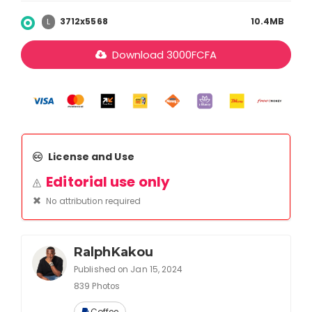
3712x5568
10.4MB
L
Download
3000
FCFA
License and Use
Editorial use only
No attribution required
RalphKakou
Published on Jan 15, 2024
839 Photos
Coffee