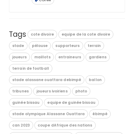
Tags
cote divoire
equipe de la cote divoire
stade
pélouse
supporteurs
terrain
joueurs
maillots
entraineurs
gardiens
terrain de football
stade alassane ouattara debimpé
ballon
tribunes
joueurs ivoiriens
photo
guinée bissau
equipe de guinée bissau
stade olympique Alassane Ouattara
ébimpé
can 2023
coupe dAfrique des nations